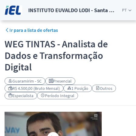
INSTITUTO EUVALDO LODI - Santa Catarina
PT
Ir para a lista de ofertas
WEG TINTAS - Analista de
Dados e Transformação
Digital
Guaramirim - SC
Presencial
R$ 4.500,00 (Bruto Mensal)
1 Posição
Outros
Especialista
Período Integral