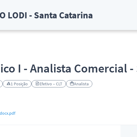
 LODI - Santa Catarina
nico I - Analista Comercial
1 Posição
Efetivo – CLT
Analista
docx.pdf