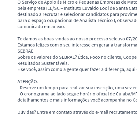
O Serviço de Apoio às Micro e Pequenas Empresas de Ma
pela empresa IEL/SC – Instituto Euvaldo Lodi de Santa Cata
destinado a recrutar e selecionar candidatos para provime
para o espaço ocupacional de Analista Técnico I, observad
comunicado em anexo.
Te damos as boas-vindas ao nosso processo seletivo 07/2
Estamos felizes com o seu interesse em gerar a transform
SEBRAE.
Sobre os valores do SEBRAE? Ética, Foco no cliente, Coope
Resultados Sustentáveis.
E se você, assim como a gente quer fazer a diferença, aqui 
ATENÇÃO:
- Reserve um tempo para realizar sua inscrição, uma vez en
- O cronograma ao lado segue horário oficial de Cuiabá/M
detalhamentos e mais informações você acompanha no C
Dúvidas? Entre em contato através do e-mail recrutament