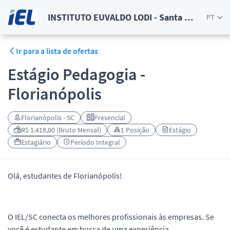
INSTITUTO EUVALDO LODI - Santa Catarina
PT
Ir para a lista de ofertas
Estágio Pedagogia -
Florianópolis
Florianópolis - SC
Presencial
R$ 1.418,00 (Bruto Mensal)
1 Posição
Estágio
Estagiário
Período Integral
Olá, estudantes de Florianópolis!
O IEL/SC conecta os melhores profissionais às empresas. Se
você é estudante em busca de uma experiência