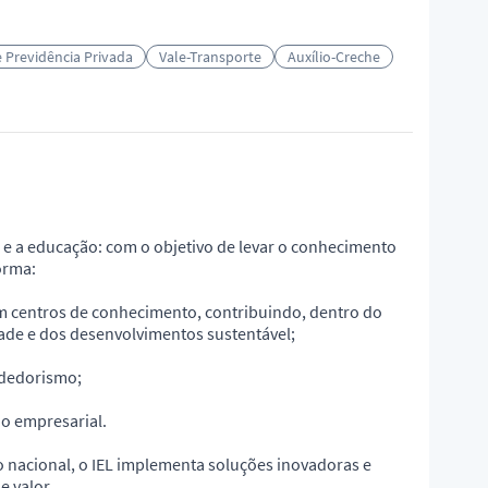
 Previdência Privada
Vale-Transporte
Auxílio-Creche
a e a educação: com o objetivo de levar o conhecimento
orma:
com centros de conhecimento, contribuindo, dentro do
idade e dos desenvolvimentos sustentável;
ndedorismo;
ão empresarial.
o nacional, o IEL implementa soluções inovadoras e
e valor.