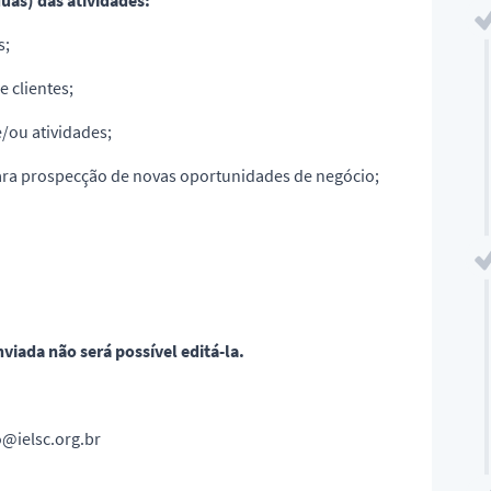
uas) das atividades:
s;
 clientes;
/ou atividades;
ara prospecção de novas oportunidades de negócio;
viada não será possível editá-la.
o@ielsc.org.br